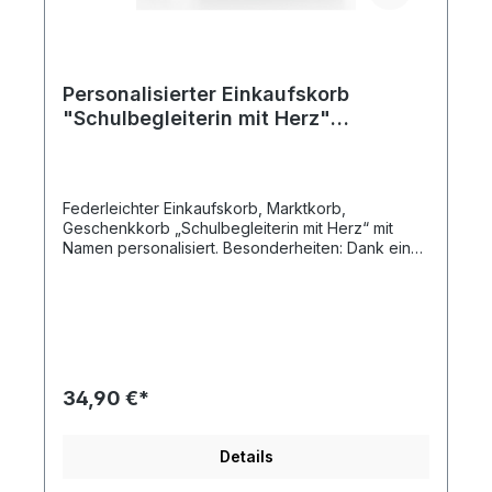
Personalisierter Einkaufskorb
"Schulbegleiterin mit Herz"
Tragekorb Picknickkorb faltbar 20L
Federleichter Einkaufskorb, Marktkorb,
Geschenkkorb „Schulbegleiterin mit Herz“ mit
Namen personalisiert. Besonderheiten: Dank einer
großen Auswahl an Druckfarben lässt sich das
Design individuell anpassen – perfekt abgestimmt
auf die Persönlichkeit der Beschenkten. Mit
seinem geringen Gewicht und dem gepolsterten
Tragegriff liegt der Korb angenehm in der Hand
und wird zum idealen Begleiter für den Alltag, den
Marktbesuch oder den Ausflug. Ein durchdachtes
34,90 €*
und stilvolles Geschenk – neu, persönlich und mit
echter Botschaft. Merkmale:Innentasche - mit
Reißverschluss Standfüße am Boden - damit er
Details
nicht im Dreck steht Griff lässt sich rundherrum
drehen 180 Grad Innen lässt sich der Korb