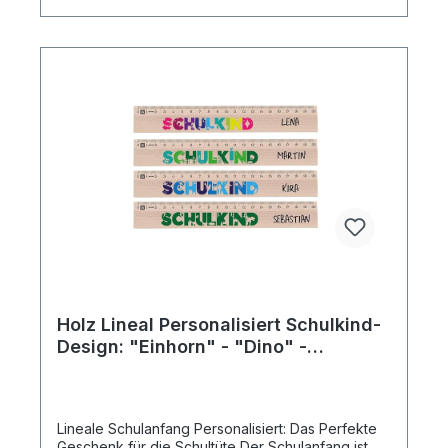
Schulbegleiterin oder Lehrerin Herz in
Wunschfarbe – passend zum Stil der Beschenkten
Schriftfarbe in Schwarz oder Weiß wählbar ✔
Hochwertiges & nachhaltiges Material: Robuste
Jute-Baumwoll-Mischung für Langlebigkeit
Vegane & umweltfreundliche Produktion
Bequeme, stabile Baumwollträger für angenehmen
Tragekomfort ✔ Vielseitig & praktisch: Perfekt für
den Alltag in Kita, Schule oder Freizeit In den
Größen S und L – ideal für Notizen, Snacks &
kleine Geschenke Die Tasche aus Jute und
Baumwolle ist hochwertig verarbeitet, innen
laminiert (leicht auswaschbar), mit kurzen oder
langen Tragegriffen und bietet 20 Liter Volumen.
Wähle deinen Wunschdruck in deiner
Lieblingsfarbe und personalisiere mit einem
Namen – ein ganz persönliches Geschenk für die
Heldinnen des Alltags!
Holz Lineal Personalisiert Schulkind-
Design: "Einhorn" - "Dino" -
"Astronaut" - "Landwirt" Name &
Motiv - 20 cm
Lineale Schulanfang Personalisiert: Das Perfekte
Geschenk für die Schultüte Der Schulanfang ist