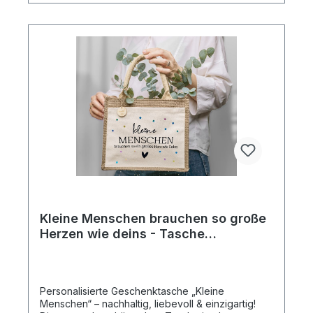
auswaschen Schenken Sie mit einem großen
Herzen und großen Ideen! Dieser Einkaufskorb ist
nicht nur ein praktischer Begleiter, sondern auch
ein liebevolles Geschenk, das von Herzen
kommt. WICHTIGE INFORMATION: Bitte überprüfen
Sie Ihre Angaben vor der Bestellung oder
schreiben Sie uns eine Nachricht, falls Sie sich
unsicher sind.
Kleine Menschen brauchen so große
Herzen wie deins - Tasche
personalisiert Namensdruck
Personalisierte Geschenktasche „Kleine
Menschen“ – nachhaltig, liebevoll & einzigartig!