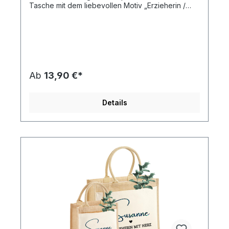
Tasche mit dem liebevollen Motiv „Erzieherin /
Lehrerin / Schulbegleiterin“ ist ein Zeichen echter
Wertschätzung. Wählen Sie aus einer der drei
Rollen – Erzieherin, Lehrerin oder Schulbegleiterin
– und lassen Sie zusätzlich den Namen
eingravieren oder drucken.Diese robuste und
gleichzeitig stilvolle Tasche begleitet Ihre Heldin
des Alltags – sei es in der Klasse, in der Kita oder
Ab
13,90 €*
bei der individuellen Förderung. Perfekt als
Geschenk zum Abschied, zum Welt-
Erzieherinnen-Tag, zum Schuljahresende oder
Details
einfach „Danke, dass du da bist“. Für alle, die
kleine Schritte groß möglich machen, Träume ins
Rollen bringen und Herzensmenschen sind.