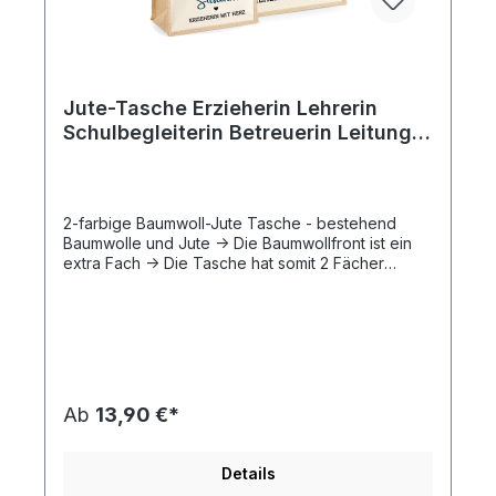
Jute-Tasche Erzieherin Lehrerin
Schulbegleiterin Betreuerin Leitung
Kollegin mit Herz Name
2-farbige Baumwoll-Jute Tasche - bestehend
Baumwolle und Jute -> Die Baumwollfront ist ein
extra Fach -> Die Tasche hat somit 2 Fächer
Artikel wird ohne Dekoration ausgeliefert
Personalisierte Jutetasche – Ein liebevolles
Geschenk für besondere Pädagoginnen! Diese
wunderschöne Jutetasche von AMBERGER
DESIGN ist das perfekte Geschenk für engagierte
Erzieherinnen, Schulbegleiterinnen oder
Lehrerinnen. Zeige deine Wertschätzung mit einer
Ab
13,90 €*
personalisierten Tasche, die den Namen der
Beschenkten trägt! ✔ Individuelle Gestaltung: Der
Name (z. B. Susanne) wird personalisiert
Details
aufgedruckt Wähle zwischen Erzieherin,