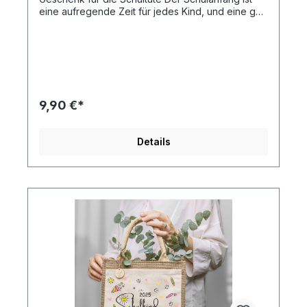
eine aufregende Zeit für jedes Kind, und eine gut
gefüllte Schultüte macht den ersten Schultag noch
besonderer. Die personalisierten Lineale von
Amberger Design sind eine ausgezeichnete
Geschenkidee, die sowohl praktisch als auch
individuell sind. Verfügbare Motive: 1. **Einhorn -
Schulkind** 2. **Dino - Schulkind** 3. **Landwirt -
Schulkind** 4. **Astronaut - Schulkind**Fügen Sie
9,90 €*
auf Wunsch den Namen des Schulanfängers
hinzu, um das Lineal noch persönlicher zu
gestalten. Merkmale des Lineals: - **Abgerundete
Details
Kante:** Die Skala ist auf einer abgeschrägten
Kante gedruckt, was eine angenehme und
genaue Verwendung garantiert. - **Freie
Fläche:** Genügend große freie Fläche auf dem
Lineal, ideal für Werbedruck. - **Lackiert:** Das
Lineal ist mit einem Schutzlack überzogen, der die
Europäische Norm CSN EN 71-3+A2:2018 erfüllt
und somit für Kinder geeignet ist. Diese
personalisierten Lineale sind nicht nur ein
nützliches Schulutensil, sondern auch ein
liebevolles Andenken an den ersten Schultag. Sie
sind robust, sicher und mit viel Platz für Kreativität
und Werbung ausgestattet. Perfekt, um die