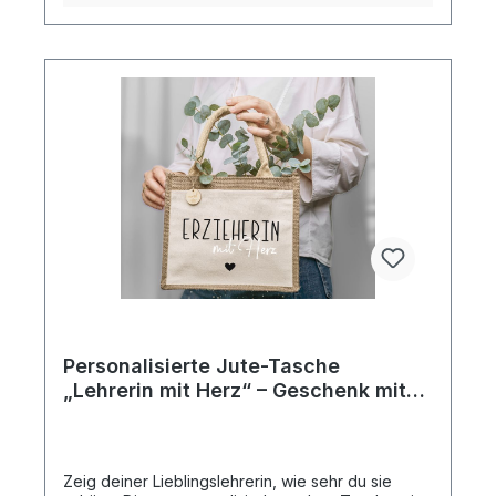
besondere Überraschung für ihren Schulstarter
suchen Familien, die den neuen Lebensabschnitt
mit einer liebevollen Geste beginnen wollen Mach
diesen Moment unvergesslich – mit einer Tasche,
die mehr ist als nur ein Beutel. Sie ist Zeichen,
Erinnerung & Begleiter zugleich.
Personalisierte Jute-Tasche
„Lehrerin mit Herz“ – Geschenk mit
Wunschname
Zeig deiner Lieblingslehrerin, wie sehr du sie