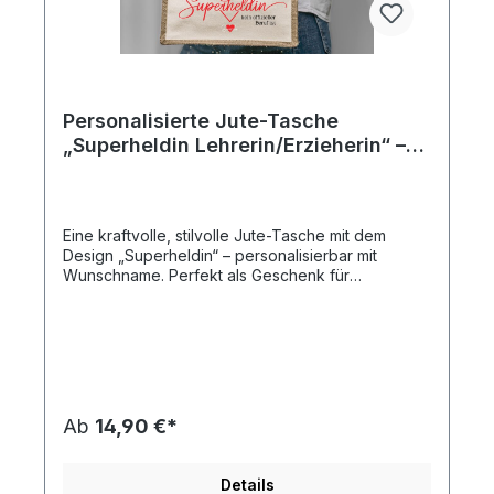
Personalisierte Jute-Tasche
„Superheldin Lehrerin/Erzieherin“ –
Wunschname & Herz
Eine kraftvolle, stilvolle Jute-Tasche mit dem
Design „Superheldin“ – personalisierbar mit
Wunschname. Perfekt als Geschenk für
Lehrerinnen oder Erzieherinnen, die jeden Tag mit
Leidenschaft und Herz wirken. Nachhaltig
gefertigt, ideal zum Abschied oder als
Dankeschön.
Ab
14,90 €*
Details