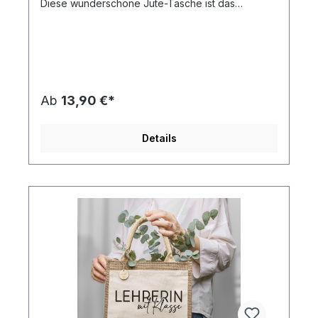
Diese wunderschöne Jute-Tasche ist das
perfekte Geschenk für alle, die mit Herz und
Seele für kleine Menschen da sind – sei es für
Erzieherinnen, Lehrerinnen, Tagesmütter oder
besondere Herzensmenschen. Dank der
Möglichkeit, den Namen des Beschenkten auf das
Herz zu drucken, wird die Tasche zu einem ganz
persönlichen Highlight. Warum diese Tasche die
Ab
13,90 €*
perfekte Geschenkidee ist: - Individuell &
persönlich – Name auf Wunsch direkt auf das
Herz gedruckt - Nachhaltig & umweltfreundlich –
Details
aus robuster Jute mit Baumwoll-Front - Vielseitig
einsetzbar – ideal als Einkaufstasche, Lunchbag
oder Geschenkverpackung - Zeitloses Design –
wählbar in verschiedenen Farben, passend zu
jedem Stil Diese stilvolle Jute-Tasche ist nicht nur
praktisch, sondern zeigt auch Wertschätzung für
die besonderen Menschen in unserem Leben.
Perfekt für Geburtstage, Abschiede oder einfach
als kleine Aufmerksamkeit
zwischendurch!ACHTUNG: Der Text ist immer
Schwarz - Sie wählen die Druckfarbe der Punkte
aus.